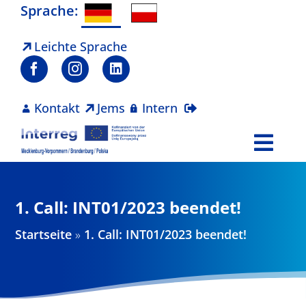
Zum
Sprache:
Inhalt
springen
Leichte Sprache
Kontakt
Jems
Intern
Togg
Navi
Programm
1. Call: INT01/2023 beendet!
Projekte
Startseite
»
1. Call: INT01/2023 beendet!
Aktuelles