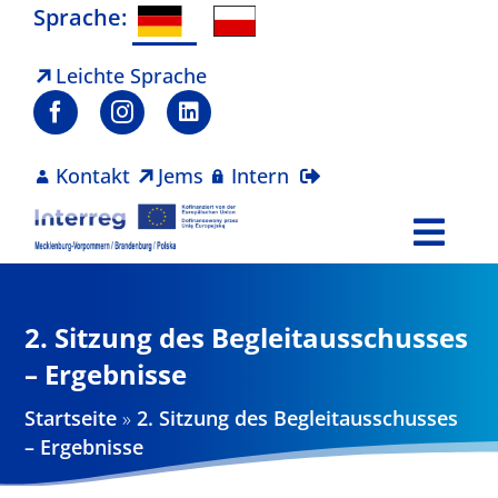
Zum
Sprache:
Inhalt
springen
Leichte Sprache
Kontakt
Jems
Intern
Togg
Navi
Programm
2. Sitzung des Begleitausschusses
Projekte
– Ergebnisse
Startseite
»
2. Sitzung des Begleitausschusses
Aktuelles
– Ergebnisse