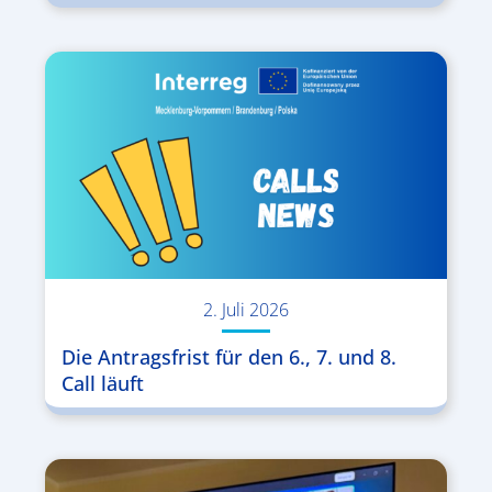
2. Juli 2026
Die Antragsfrist für den 6., 7. und 8.
Call läuft