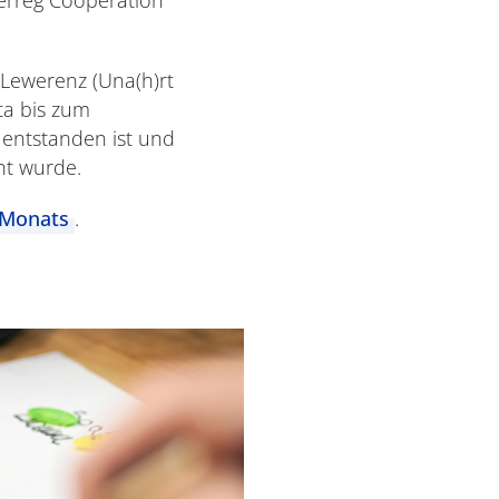
-Lewerenz (Una(h)rt
ta bis zum
 entstanden ist und
ht wurde.
 Monats
.