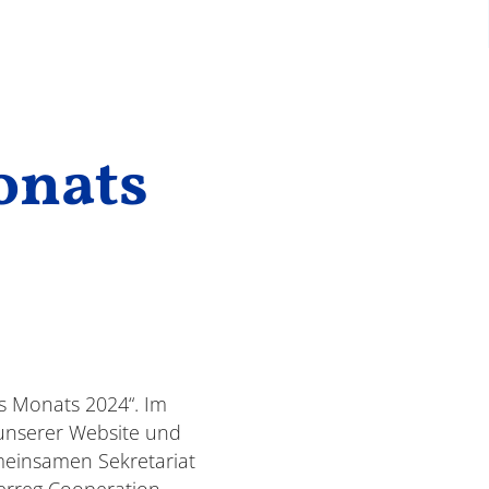
onats
es Monats 2024“. Im
 unserer Website und
meinsamen Sekretariat
terreg Cooperation