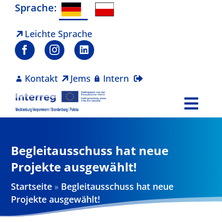
Zum
Sprache:
Inhalt
springen
Leichte Sprache
Kontakt
Jems
Intern
Togg
Navi
Programm
Begleitausschuss hat neue
Projekte
Projekte ausgewählt!
Startseite
»
Begleitausschuss hat neue
Aktuelles
Projekte ausgewählt!