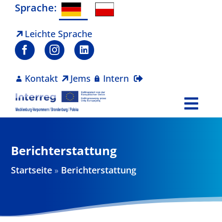
Zum
Sprache:
Inhalt
springen
Leichte Sprache
Kontakt
Jems
Intern
Togg
Navi
Programm
Berichterstattung
Projekte
Startseite
»
Berichterstattung
Aktuelles