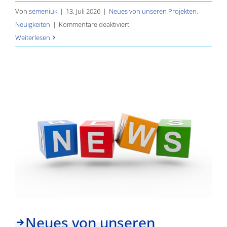
Von
semeniuk
|
13. Juli 2026
|
Neues von unseren Projekten
,
für
Neuigkeiten
|
Kommentare deaktiviert
Neues
Weiterlesen
von
unseren
Projekten
–
Teil
7
Neues von unseren