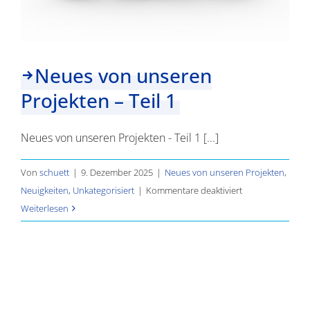
Neues von unseren
Projekten – Teil 1
Neues von unseren Projekten - Teil 1 [...]
Von
schuett
|
9. Dezember 2025
|
Neues von unseren Projekten
,
für
Neuigkeiten
,
Unkategorisiert
|
Kommentare deaktiviert
Neues
Weiterlesen
von
unseren
Projekten
–
Teil