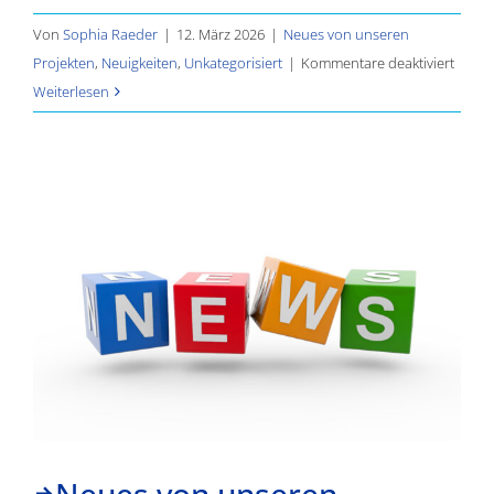
Von
Sophia Raeder
|
12. März 2026
|
Neues von unseren
für
Projekten
,
Neuigkeiten
,
Unkategorisiert
|
Kommentare deaktiviert
Neues
Weiterlesen
von
unser
Proje
–
Teil
3
Neues von unseren