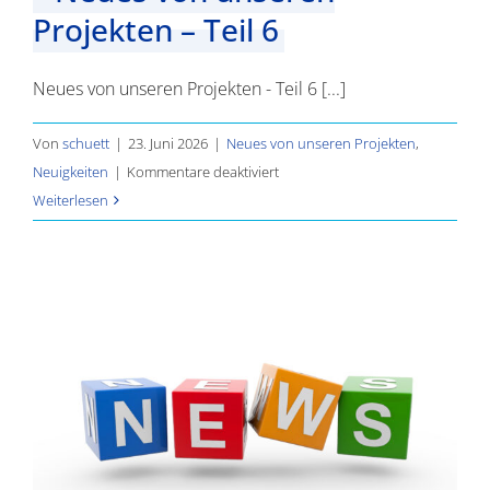
Projekten – Teil 6
Neues von unseren Projekten - Teil 6 [...]
Von
schuett
|
23. Juni 2026
|
Neues von unseren Projekten
,
für
Neuigkeiten
|
Kommentare deaktiviert
Neues
Weiterlesen
von
unseren
Projekten
–
Teil
6