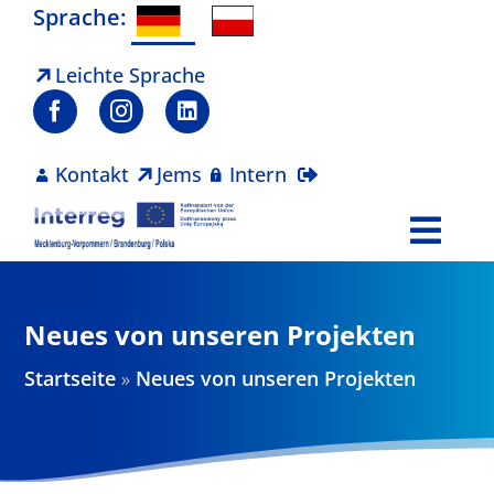
Zum
Sprache:
Inhalt
springen
Leichte Sprache
Kontakt
Jems
Intern
Togg
Navi
Programm
Neues von unseren Projekten
Projekte
Startseite
»
Neues von unseren Projekten
Aktuelles