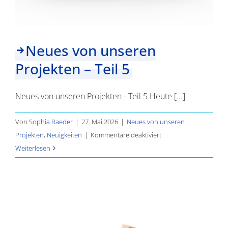
Neues von unseren
Projekten – Teil 5
Neues von unseren Projekten - Teil 5 Heute [...]
Von
Sophia Raeder
|
27. Mai 2026
|
Neues von unseren
für
Projekten
,
Neuigkeiten
|
Kommentare deaktiviert
Neues
Weiterlesen
von
unseren
Projekten
–
Teil
5