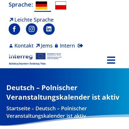
Zum
Sprache:
Inhalt
springen
Leichte Sprache
Kontakt
Jems
Intern
Togg
Navi
Programm
Deutsch – Polnischer
Projekte
Veranstaltungskalender ist aktiv
Startseite
»
Deutsch – Polnischer
Aktuelles
Veranstaltungskalender ist aktiv