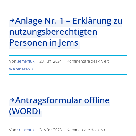
Ergebnisse
Anlage Nr. 1 – Erklärung zu
nutzungsberechtigten
Personen in Jems
für
Von
semeniuk
|
28. Juni 2024
|
Kommentare deaktiviert
Anlage
Weiterlesen
Nr.
1
–
Antragsformular offline
Erklärung
(WORD)
zu
nutzungsberec
Personen
für
Von
semeniuk
|
3. März 2023
|
Kommentare deaktiviert
in