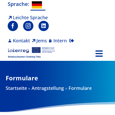
Zum
Sprache:
Inhalt
springen
Leichte Sprache
Kontakt
Jems
Intern
Togg
Navi
Programm
Formulare
Projekte
Startseite
»
Antragstellung
»
Formulare
Aktuelles