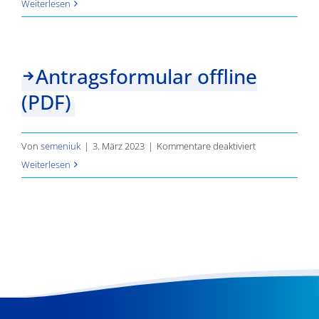
Antragsformula
Weiterlesen
Jems
offline
(WORD)
Antragsformular offline
(PDF)
für
Von
semeniuk
|
3. März 2023
|
Kommentare deaktiviert
Antragsformula
Weiterlesen
offline
(PDF)