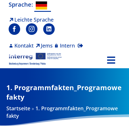
Zum
Sprache:
Inhalt
springen
Leichte Sprache
Kontakt
Jems
Intern
Togg
Navi
Programm
1. Programmfakten_Programowe
Projekte
fakty
Startseite
»
1. Programmfakten_Programowe
Aktuelles
fakty