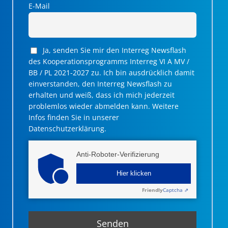
E-Mail
Ja, senden Sie mir den Interreg Newsflash
des Kooperationsprogramms Interreg VI A MV /
BB / PL 2021-2027 zu. Ich bin ausdrücklich damit
einverstanden, den Interreg Newsflash zu
erhalten und weiß, dass ich mich jederzeit
problemlos wieder abmelden kann. Weitere
Infos finden Sie in unserer
Datenschutzerklärung.
Anti-Roboter-Verifizierung
Hier klicken
Friendly
Captcha ⇗