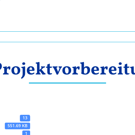
Projektvorberei
13
551.69 KB
1