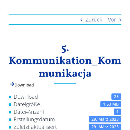
Ergebnisse
Zurück
Vor
5.
Kommunikation_Kom
munikacja
Download
Download
25
Dateigröße
1.53 MB
Datei-Anzahl
1
Erstellungsdatum
29. März 2023
Zuletzt aktualisiert
29. März 2023