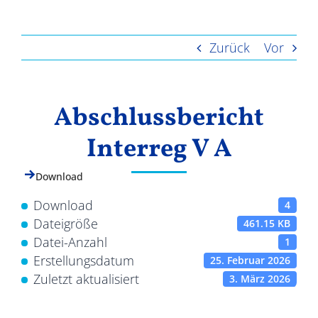
Ergebnisse
Zurück
Vor
Abschlussbericht
Interreg V A
Download
Download
4
Dateigröße
461.15 KB
Datei-Anzahl
1
Erstellungsdatum
25. Februar 2026
Zuletzt aktualisiert
3. März 2026