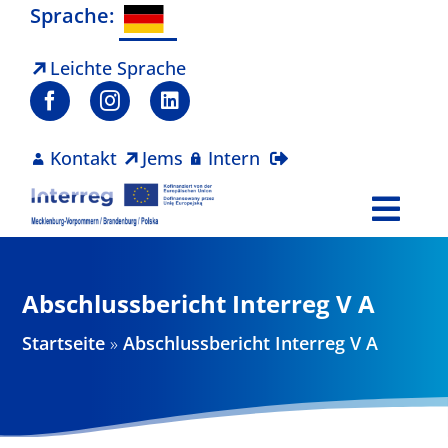
Zum
Sprache:
Inhalt
springen
Leichte Sprache
Kontakt
Jems
Intern
Togg
Navi
Programm
Abschlussbericht Interreg V A
Projekte
Startseite
»
Abschlussbericht Interreg V A
Aktuelles