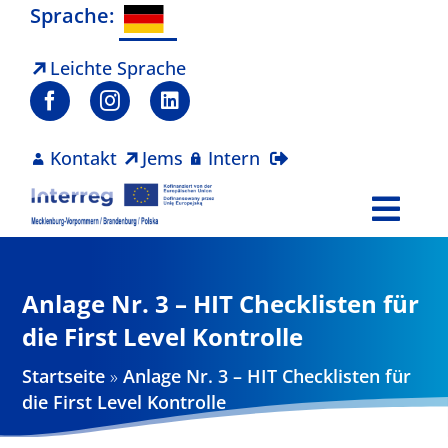
Zum
Sprache:
Inhalt
springen
Leichte Sprache
Kontakt
Jems
Intern
Togg
Navi
Programm
Anlage Nr. 3 – HIT Checklisten für
Projekte
die First Level Kontrolle
Startseite
»
Anlage Nr. 3 – HIT Checklisten für
Aktuelles
die First Level Kontrolle