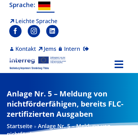
Zum
Sprache:
Inhalt
springen
Leichte Sprache
Kontakt
Jems
Intern
Togg
Navi
Programm
Anlage Nr. 5 – Meldung von
Projekte
nichtförderfähigen, bereits FLC-
zertifizierten Ausgaben
Aktuelles
Startseite
»
Anlage Nr. 5 – Meldung von
nichtförderfähigen, bereits FLC-zertifizierten