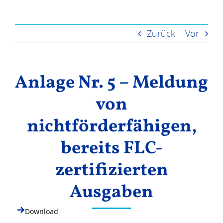
Ergebnisse
Ausgaben
Zurück
Vor
Anlage Nr. 5 – Meldung
von
nichtförderfähigen,
bereits FLC-
zertifizierten
Ausgaben
Download