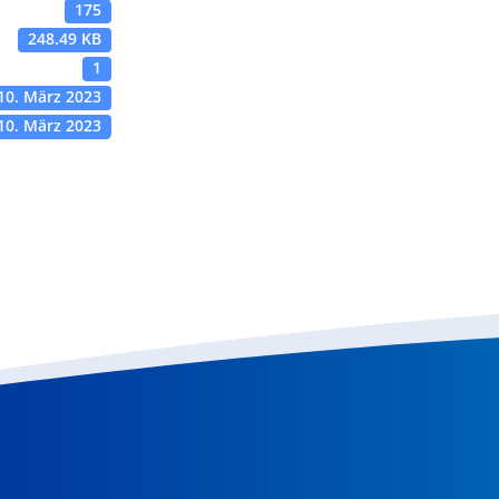
175
248.49 KB
1
10. März 2023
10. März 2023