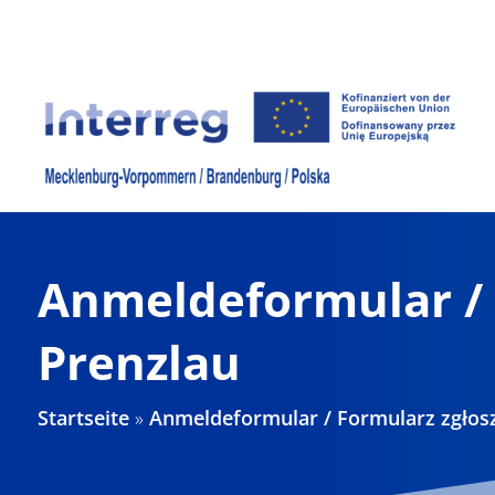
Zum
Inhalt
springen
Anmeldeformular / 
Prenzlau
Startseite
»
Anmeldeformular / Formularz zgłosz