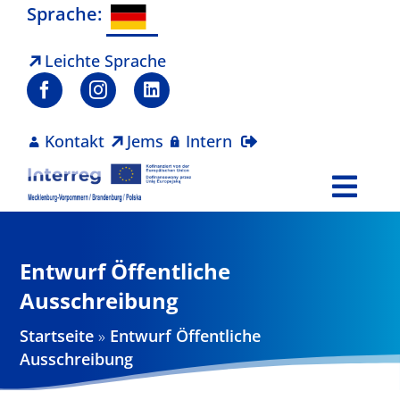
Zum
Sprache:
Inhalt
springen
Leichte Sprache
Kontakt
Jems
Intern
Togg
Navi
Programm
Entwurf Öffentliche
Projekte
Ausschreibung
Startseite
»
Entwurf Öffentliche
Aktuelles
Ausschreibung