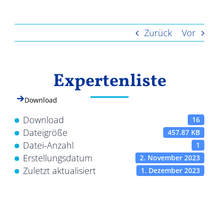
Ergebnisse
Zurück
Vor
Expertenliste
Download
Download
16
Dateigröße
457.87 KB
Datei-Anzahl
1
Erstellungsdatum
2. November 2023
Zuletzt aktualisiert
1. Dezember 2023