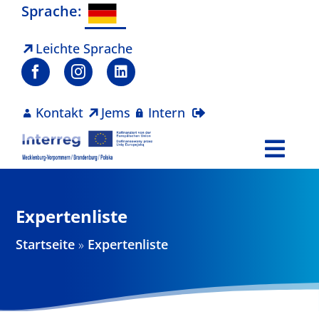
Zum
Sprache:
Inhalt
springen
Leichte Sprache
Kontakt
Jems
Intern
Togg
Navi
Programm
Expertenliste
Projekte
Startseite
»
Expertenliste
Aktuelles