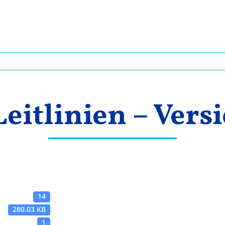
eitlinien – Versi
14
280.03 KB
1