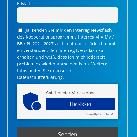
E-Mail
Ja, senden Sie mir den Interreg Newsflash
des Kooperationsprogramms Interreg VI A MV /
BB / PL 2021-2027 zu. Ich bin ausdrücklich damit
einverstanden, den Interreg Newsflash zu
erhalten und weiß, dass ich mich jederzeit
problemlos wieder abmelden kann. Weitere
Infos finden Sie in unserer
Datenschutzerklärung.
Anti-Roboter-Verifizierung
Hier klicken
Friendly
Captcha ⇗