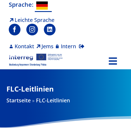
Zum
Sprache:
Inhalt
springen
Leichte Sprache
Kontakt
Jems
Intern
Togg
Navi
Programm
FLC-Leitlinien
Projekte
Startseite
»
FLC-Leitlinien
Aktuelles