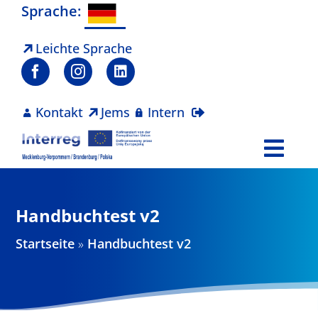
Zum
Sprache:
Inhalt
springen
Leichte Sprache
Kontakt
Jems
Intern
Togg
Navi
Programm
Handbuchtest v2
Projekte
Startseite
»
Handbuchtest v2
Aktuelles