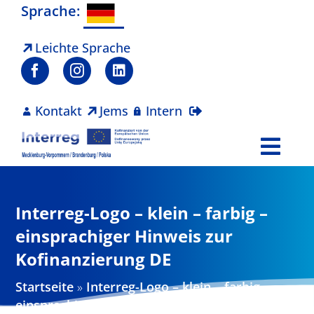
Zum
Sprache:
Inhalt
springen
Leichte Sprache
Kontakt
Jems
Intern
Togg
Navi
Programm
Interreg-Logo – klein – farbig –
Projekte
einsprachiger Hinweis zur
Kofinanzierung DE
Aktuelles
Startseite
»
Interreg-Logo – klein – farbig –
einsprachiger Hinweis zur Kofinanzierung DE