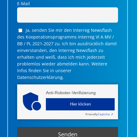
E-Mail
Ja, senden Sie mir den Interreg Newsflash
des Kooperationsprogramms Interreg VI A MV /
BB / PL 2021-2027 zu. Ich bin ausdrücklich damit
einverstanden, den Interreg Newsflash zu
erhalten und weiß, dass ich mich jederzeit
problemlos wieder abmelden kann. Weitere
Infos finden Sie in unserer
Datenschutzerklärung.
Anti-Roboter-Verifizierung
Hier klicken
Friendly
Captcha ⇗