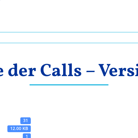
e der Calls – Vers
31
12.00 KB
1