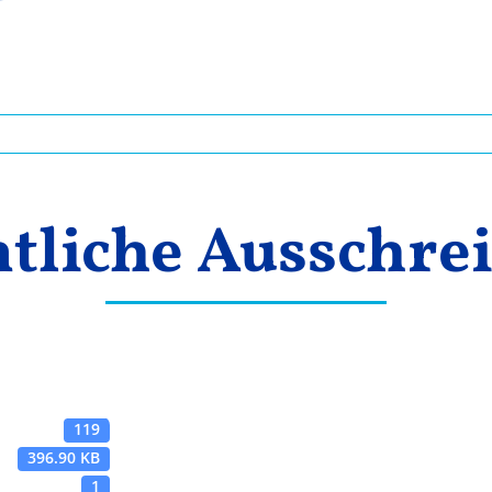
ntliche Ausschre
119
396.90 KB
1