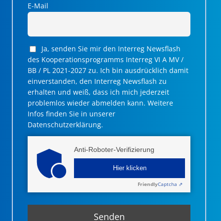
E-Mail
Ja, senden Sie mir den Interreg Newsflash
des Kooperationsprogramms Interreg VI A MV /
BB / PL 2021-2027 zu. Ich bin ausdrücklich damit
einverstanden, den Interreg Newsflash zu
erhalten und weiß, dass ich mich jederzeit
problemlos wieder abmelden kann. Weitere
Infos finden Sie in unserer
Datenschutzerklärung.
Anti-Roboter-Verifizierung
Hier klicken
Friendly
Captcha ⇗