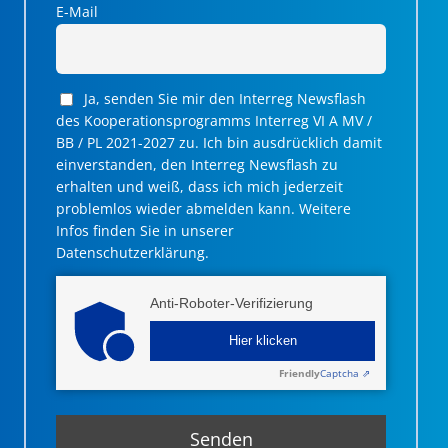
E-Mail
Ja, senden Sie mir den Interreg Newsflash
des Kooperationsprogramms Interreg VI A MV /
BB / PL 2021-2027 zu. Ich bin ausdrücklich damit
einverstanden, den Interreg Newsflash zu
erhalten und weiß, dass ich mich jederzeit
problemlos wieder abmelden kann. Weitere
Infos finden Sie in unserer
Datenschutzerklärung.
Anti-Roboter-Verifizierung
Hier klicken
Friendly
Captcha ⇗