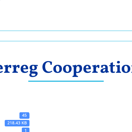
erreg Cooperati
45
218.43 KB
1