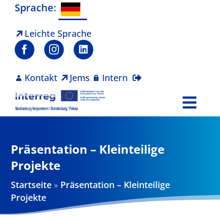
Zum
Sprache:
Inhalt
springen
Leichte Sprache
Kontakt
Jems
Intern
Togg
Navi
Programm
Präsentation – Kleinteilige
Projekte
Projekte
Startseite
»
Präsentation – Kleinteilige
Aktuelles
Projekte