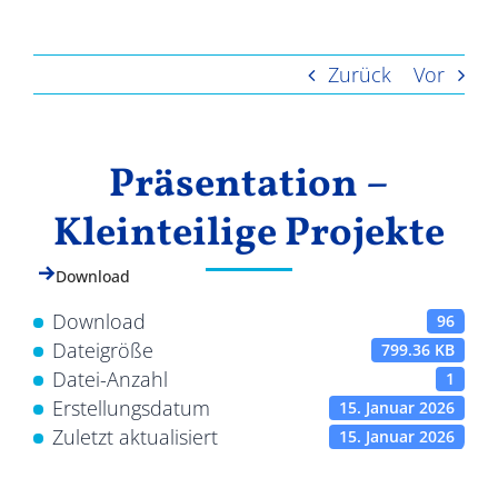
Ergebnisse
Zurück
Vor
Präsentation –
Kleinteilige Projekte
Download
Download
96
Dateigröße
799.36 KB
Datei-Anzahl
1
Erstellungsdatum
15. Januar 2026
Zuletzt aktualisiert
15. Januar 2026