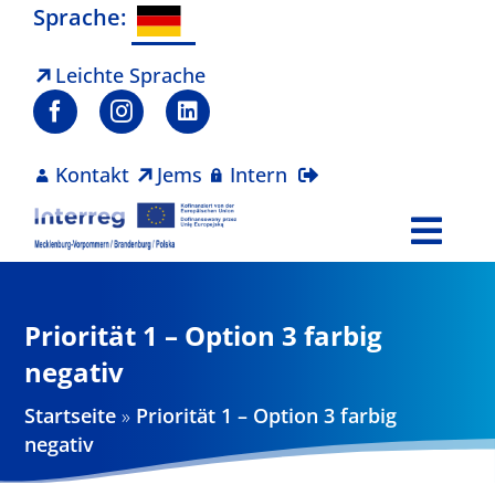
Zum
Sprache:
Inhalt
springen
Leichte Sprache
Kontakt
Jems
Intern
Togg
Navi
Programm
Priorität 1 – Option 3 farbig
Projekte
negativ
Startseite
»
Priorität 1 – Option 3 farbig
Aktuelles
negativ