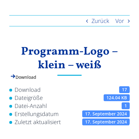
Ergebnisse
Zurück
Vor
Programm-Logo –
klein – weiß
Download
Download
17
Dateigröße
124.04 KB
Datei-Anzahl
1
Erstellungsdatum
17. September 2024
Zuletzt aktualisiert
17. September 2024