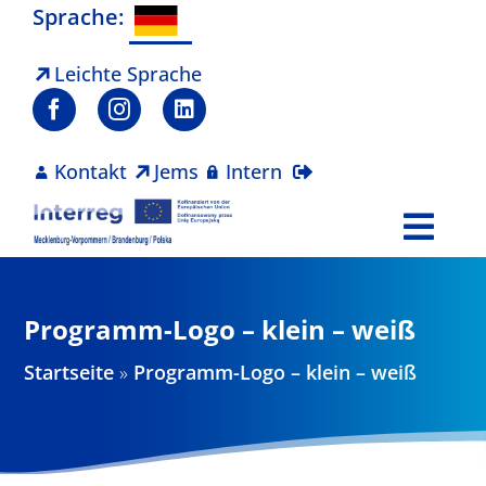
Zum
Sprache:
Inhalt
springen
Leichte Sprache
Kontakt
Jems
Intern
Togg
Navi
Programm
Programm-Logo – klein – weiß
Projekte
Startseite
»
Programm-Logo – klein – weiß
Aktuelles