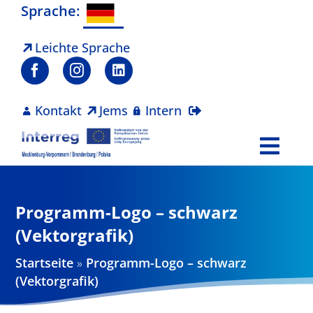
Zum
Sprache:
Inhalt
springen
Leichte Sprache
Kontakt
Jems
Intern
Togg
Navi
Programm
Programm-Logo – schwarz
Projekte
(Vektorgrafik)
Startseite
»
Programm-Logo – schwarz
Aktuelles
(Vektorgrafik)