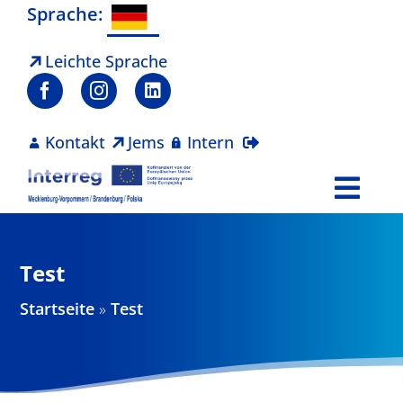
Zum
Sprache:
Inhalt
springen
Leichte Sprache
Kontakt
Jems
Intern
Togg
Navi
Programm
Test
Projekte
Startseite
»
Test
Aktuelles