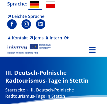
Zum
Sprache:
Inhalt
springen
Leichte Sprache
Kontakt
Jems
Intern
Togg
Navi
Programm
III. Deutsch-Polnische
Projekte
Radtourismus-Tage in Stettin
Startseite
»
III. Deutsch-Polnische
Aktuelles
Radtourismus-Tage in Stettin