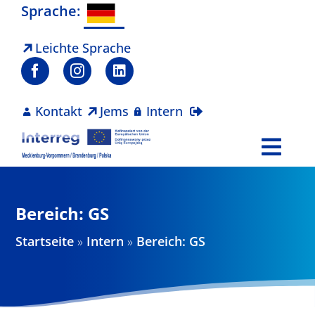
Zum
Sprache:
Inhalt
springen
Leichte Sprache
Kontakt
Jems
Intern
Togg
Navi
Programm
Bereich: GS
Projekte
Startseite
»
Intern
»
Bereich: GS
Aktuelles