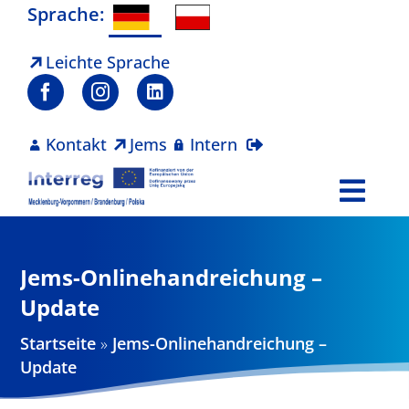
Zum
Sprache:
Inhalt
springen
Leichte Sprache
Kontakt
Jems
Intern
Togg
Navi
Programm
Jems-Onlinehandreichung –
Projekte
Update
Startseite
»
Jems-Onlinehandreichung –
Aktuelles
Update