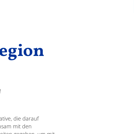
egion
!
tive, die darauf
insam mit den
keiten gegeben, um mit