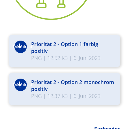
Priorität 2 - Option 1 farbig
Download
positiv
PNG
|
12.52 KB
|
6. Juni 2023
Priorität 2 - Option 2 monochrom
Download
positiv
PNG
|
12.37 KB
|
6. Juni 2023
Farbcodes