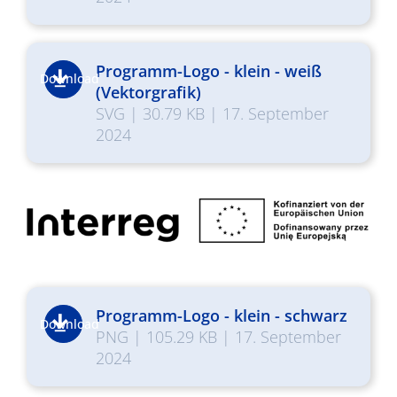
Programm-Logo - klein - weiß
Download
(Vektorgrafik)
SVG
|
30.79 KB
|
17. September
2024
Programm-Logo - klein - schwarz
Download
PNG
|
105.29 KB
|
17. September
2024