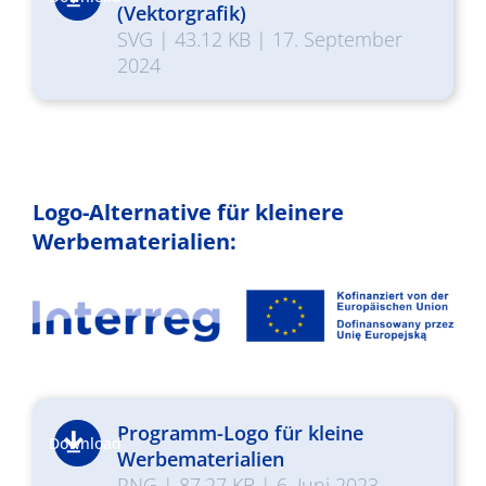
(Vektorgrafik)
SVG
|
43.12 KB
|
17. September
2024
Logo-Alternative für kleinere
Werbematerialien:
Programm-Logo für kleine
Download
Werbematerialien
PNG
|
87.27 KB
|
6. Juni 2023