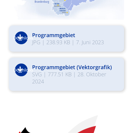
Programmgebiet
Download
JPG
|
238.93 KB
|
7. Juni 2023
Programmgebiet (Vektorgrafik)
Download
SVG
|
777.51 KB
|
28. Oktober
2024