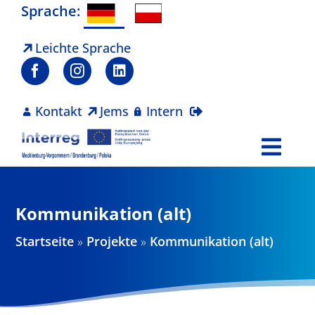
Zum
Sprache:
Inhalt
springen
Leichte Sprache
Kontakt
Jems
Intern
Togg
Navi
Programm
Kommunikation (alt)
Projekte
Startseite
»
Projekte
»
Kommunikation (alt)
Aktuelles