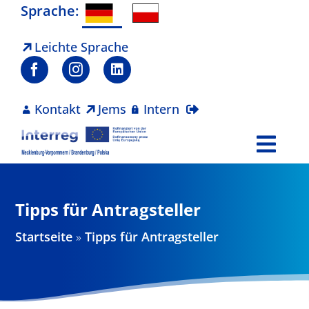
Zum
Sprache:
Inhalt
springen
Leichte Sprache
Kontakt
Jems
Intern
Togg
Navi
Programm
Tipps für Antragsteller
Projekte
Startseite
»
Tipps für Antragsteller
Aktuelles