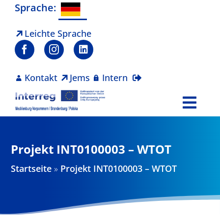
Zum
Sprache:
Inhalt
springen
Leichte Sprache
Kontakt
Jems
Intern
Togg
Navi
Programm
Projekt INT0100003 – WTOT
Projekte
Startseite
»
Projekt INT0100003 – WTOT
Aktuelles