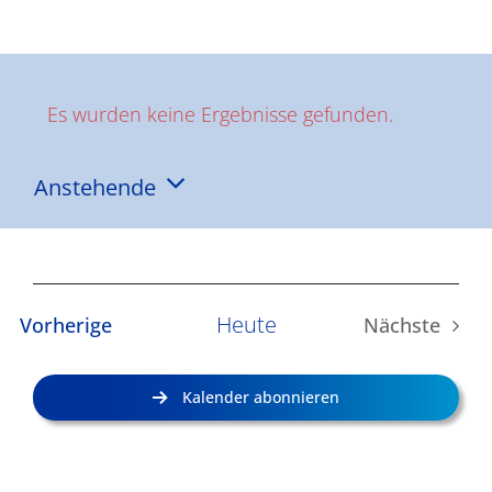
Ergebnisse
Es wurden keine Ergebnisse gefunden.
Hinweis
Anstehende
Datum
wählen.
Heute
Veranstaltungen
Vorherige
Nächste
Veransta
Kalender abonnieren