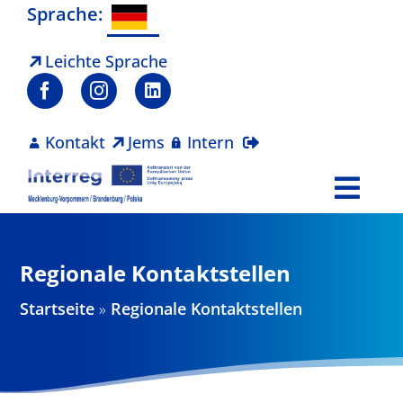
Zum
Sprache:
Inhalt
springen
Leichte Sprache
Kontakt
Jems
Intern
Togg
Navi
Programm
Regionale Kontaktstellen
Projekte
Startseite
»
Regionale Kontaktstellen
Aktuelles