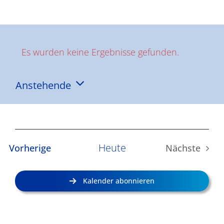
Ergebnisse
Es wurden keine Ergebnisse gefunden.
Hinweis
Anstehende
Datum
wählen.
Heute
Veranstaltungen
Vorherige
Nächste
Veransta
Kalender abonnieren