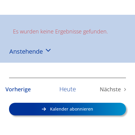
Ergebnisse
Es wurden keine Ergebnisse gefunden.
Hinweis
Anstehende
Datum
wählen.
Heute
Veranstaltungen
Vorherige
Nächste
Veransta
Kalender abonnieren