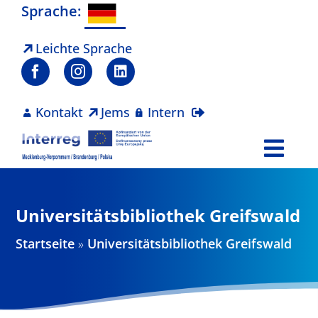
Zum
Sprache:
Inhalt
springen
Leichte Sprache
Kontakt
Jems
Intern
Togg
Navi
Programm
Universitätsbibliothek Greifswald
Projekte
Startseite
»
Universitätsbibliothek Greifswald
Aktuelles