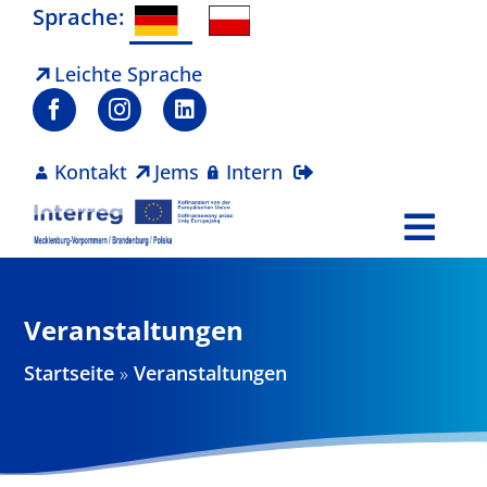
Zum
Sprache:
Inhalt
springen
Leichte Sprache
Kontakt
Jems
Intern
Togg
Navi
Programm
Veranstaltungen
Projekte
Startseite
»
Veranstaltungen
Aktuelles