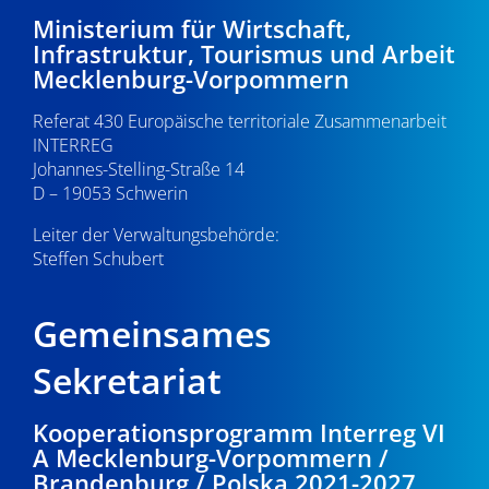
-
8
e
Ministerium für Wirtschaft,
Infrastruktur, Tourismus und Arbeit
N
u
.
Mecklenburg-Vorpommern
a
n
0
Referat 430 Europäische territoriale Zusammenarbeit
v
d
INTERREG
i
5
Johannes-Stelling-Straße 14
A
g
D – 19053 Schwerin
.
n
a
Leiter der Verwaltungsbehörde:
s
Steffen Schubert
2
t
i
i
0
Gemeinsames
o
c
2
n
Sekretariat
h
3
t
Kooperationsprogramm Interreg VI
A Mecklenburg-Vorpommern /
e
Brandenburg / Polska 2021-2027