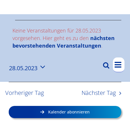
Ergebnisse
V
Keine Veranstaltungen für 28.05.2023
e
vorgesehen. Hier geht es zu den
nächsten
Hinweis
bevorstehenden Veranstaltungen
.
r
V
a
Suche
28.05.2023
V
Tag
e
n
Datum
e
r
wählen.
s
a
r
Vorheriger Tag
Nächster Tag
n
a
t
s
n
a
Kalender abonnieren
t
s
l
a