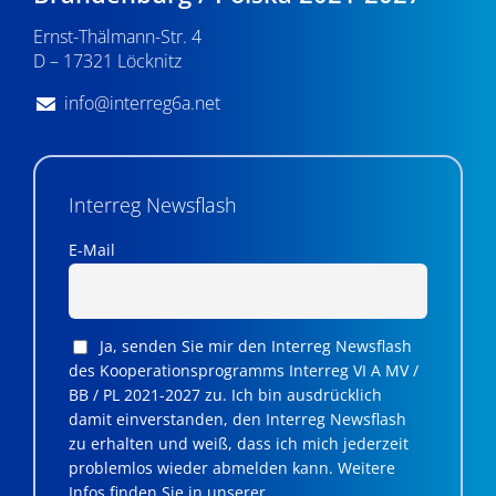
n
Ernst-Thälmann-Str. 4
,
D – 17321 Löcknitz
N
info@interreg6a.net
a
v
i
Interreg Newsflash
g
E-Mail
a
t
Ja, senden Sie mir den Interreg Newsflash
i
des Kooperationsprogramms Interreg VI A MV /
BB / PL 2021-2027 zu. Ich bin ausdrücklich
o
damit einverstanden, den Interreg Newsflash
n
zu erhalten und weiß, dass ich mich jederzeit
problemlos wieder abmelden kann. Weitere
Infos finden Sie in unserer