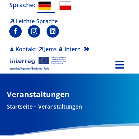
Zum
Sprache:
Inhalt
springen
Leichte Sprache
Kontakt
Jems
Intern
Togg
Navi
Programm
Veranstaltungen
Projekte
Startseite
»
Veranstaltungen
Aktuelles