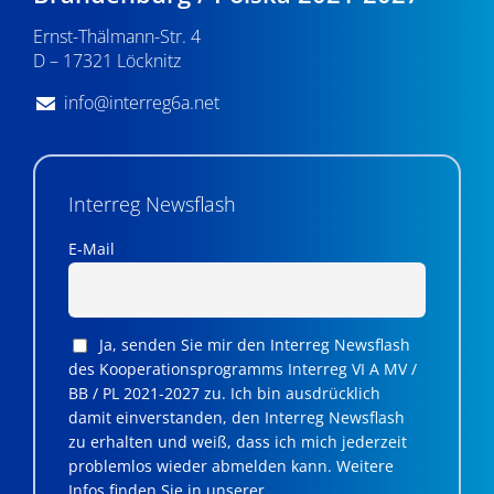
v
Ernst-Thälmann-Str. 4
D – 17321 Löcknitz
i
g
info@interreg6a.net
a
t
Interreg Newsflash
i
E-Mail
o
n
Ja, senden Sie mir den Interreg Newsflash
des Kooperationsprogramms Interreg VI A MV /
BB / PL 2021-2027 zu. Ich bin ausdrücklich
damit einverstanden, den Interreg Newsflash
zu erhalten und weiß, dass ich mich jederzeit
problemlos wieder abmelden kann. Weitere
Infos finden Sie in unserer