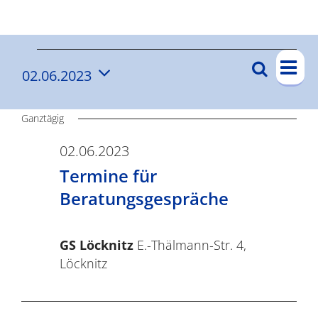
Ergebnisse
V
V
Suche
02.06.2023
V
Tag
e
e
Datum
e
r
wählen.
r
Ganztägig
a
r
n
a
02.06.2023
a
s
Termine für
n
n
t
Beratungsgespräche
s
s
a
t
l
t
GS Löcknitz
E.-Thälmann-Str. 4,
a
t
Löcknitz
a
l
u
t
l
n