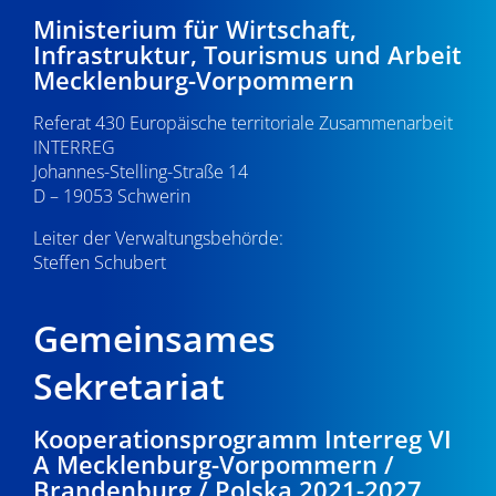
d
i
2
Ministerium für Wirtschaft,
A
Infrastruktur, Tourismus und Arbeit
g
.
Mecklenburg-Vorpommern
n
a
0
s
Referat 430 Europäische territoriale Zusammenarbeit
t
INTERREG
i
i
6
Johannes-Stelling-Straße 14
o
D – 19053 Schwerin
c
.
n
Leiter der Verwaltungsbehörde:
h
Steffen Schubert
2
t
0
e
Gemeinsames
n
2
Sekretariat
,
3
Kooperationsprogramm Interreg VI
N
A Mecklenburg-Vorpommern /
a
Brandenburg / Polska 2021-2027