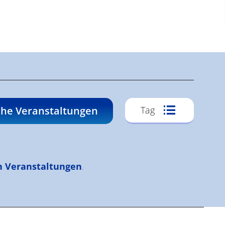
Veransta
he Veranstaltungen
Tag
Ansichte
Navigati
n Veranstaltungen
.