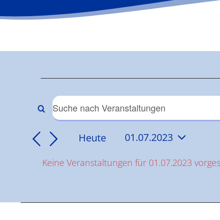
Veranstaltun
für
Veranstaltungen
Bitte
Schlüsselwort
01.07.2023
Suche
Heute
01.07.2023
eingeben.
Datum
Suche
und
Keine Veranstaltungen für 01.07.2023 vorge
wählen.
nach
Hinweis
Veranstaltungen
Ansichten,
Schlüsselwort.
Navigation