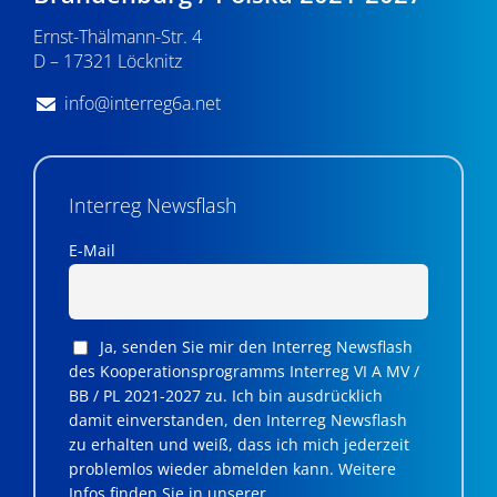
v
Ernst-Thälmann-Str. 4
D – 17321 Löcknitz
i
g
info@interreg6a.net
a
t
Interreg Newsflash
i
E-Mail
o
n
Ja, senden Sie mir den Interreg Newsflash
des Kooperationsprogramms Interreg VI A MV /
BB / PL 2021-2027 zu. Ich bin ausdrücklich
damit einverstanden, den Interreg Newsflash
zu erhalten und weiß, dass ich mich jederzeit
problemlos wieder abmelden kann. Weitere
Infos finden Sie in unserer