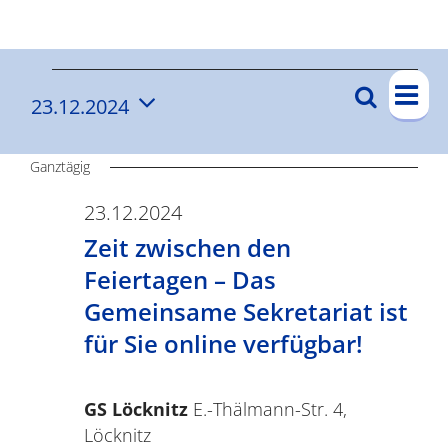
Ergebnisse
V
V
Suche
23.12.2024
V
Tag
e
e
Datum
e
r
wählen.
r
Ganztägig
a
r
n
a
23.12.2024
a
s
Zeit zwischen den
n
n
t
Feiertagen – Das
s
s
a
Gemeinsame Sekretariat ist
t
l
für Sie online verfügbar!
t
a
t
a
l
u
GS Löcknitz
E.-Thälmann-Str. 4,
t
l
n
Löcknitz