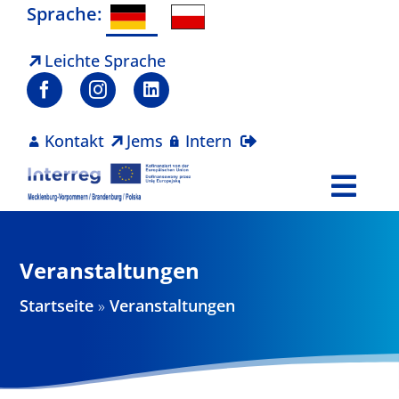
Zum
Sprache:
Inhalt
springen
Leichte Sprache
Kontakt
Jems
Intern
Togg
Navi
Programm
Veranstaltungen
Projekte
Startseite
»
Veranstaltungen
Aktuelles