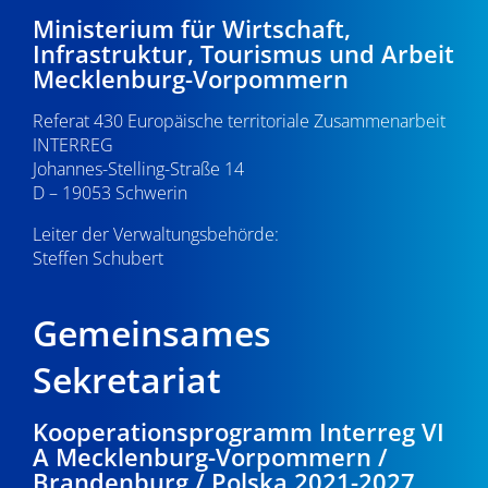
d
i
3
Ministerium für Wirtschaft,
A
Infrastruktur, Tourismus und Arbeit
g
.
Mecklenburg-Vorpommern
n
a
1
s
Referat 430 Europäische territoriale Zusammenarbeit
t
INTERREG
i
i
2
Johannes-Stelling-Straße 14
o
D – 19053 Schwerin
c
.
n
Leiter der Verwaltungsbehörde:
h
Steffen Schubert
2
t
0
e
Gemeinsames
n
2
Sekretariat
,
4
Kooperationsprogramm Interreg VI
N
A Mecklenburg-Vorpommern /
a
Brandenburg / Polska 2021-2027