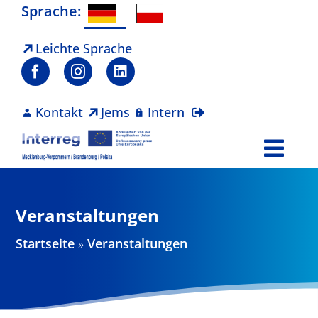
Zum
Sprache:
Inhalt
springen
Leichte Sprache
Kontakt
Jems
Intern
Togg
Navi
Programm
Veranstaltungen
Projekte
Startseite
»
Veranstaltungen
Aktuelles