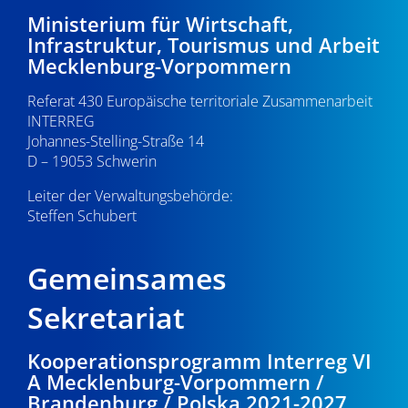
d
i
6
Ministerium für Wirtschaft,
A
Infrastruktur, Tourismus und Arbeit
g
.
Mecklenburg-Vorpommern
n
a
0
s
Referat 430 Europäische territoriale Zusammenarbeit
t
INTERREG
i
i
1
Johannes-Stelling-Straße 14
o
D – 19053 Schwerin
c
.
n
Leiter der Verwaltungsbehörde:
h
Steffen Schubert
2
t
0
e
Gemeinsames
n
2
Sekretariat
,
5
Kooperationsprogramm Interreg VI
N
A Mecklenburg-Vorpommern /
a
Brandenburg / Polska 2021-2027