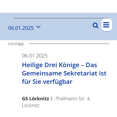
Ergebnisse
V
V
Suche
06.01.2025
V
Tag
e
e
Datum
e
r
wählen.
r
Ganztägig
a
r
n
a
06.01.2025
a
s
Heilige Drei Könige – Das
n
n
t
Gemeinsame Sekretariat ist
s
s
a
für Sie verfügbar
t
l
t
a
t
GS Löcknitz
E.-Thälmann-Str. 4,
a
l
u
Löcknitz
t
l
n