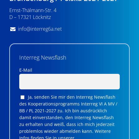
v
Ernst-Thälmann-Str. 4
D – 17321 Löcknitz
i
g
info@interreg6a.net
a
t
Interreg Newsflash
i
E-Mail
o
n
Ja, senden Sie mir den Interreg Newsflash
des Kooperationsprogramms Interreg VI A MV /
BB / PL 2021-2027 zu. Ich bin ausdrücklich
damit einverstanden, den Interreg Newsflash
zu erhalten und weiß, dass ich mich jederzeit
problemlos wieder abmelden kann. Weitere
Infos finden Sie in unserer