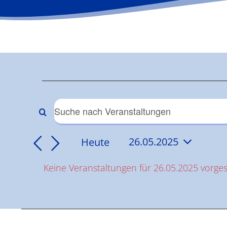
Veranstaltun
für
Veranstaltungen
Bitte
Schlüsselwort
26.05.2025
Suche
Heute
26.05.2025
eingeben.
Datum
Suche
und
Keine Veranstaltungen für 26.05.2025 vorge
wählen.
nach
Hinweis
Veranstaltungen
Ansichten,
Schlüsselwort.
Navigation