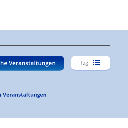
Veransta
he Veranstaltungen
Tag
Ansichte
Navigati
n Veranstaltungen
.