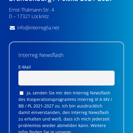
v
Ernst-Thälmann-Str. 4
D – 17321 Löcknitz
i
g
info@interreg6a.net
a
t
Interreg Newsflash
i
E-Mail
o
n
Ja, senden Sie mir den Interreg Newsflash
des Kooperationsprogramms Interreg VI A MV /
BB / PL 2021-2027 zu. Ich bin ausdrücklich
damit einverstanden, den Interreg Newsflash
zu erhalten und weiß, dass ich mich jederzeit
problemlos wieder abmelden kann. Weitere
Infos finden Sie in unserer