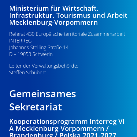
d
i
0
Ministerium für Wirtschaft,
A
Infrastruktur, Tourismus und Arbeit
g
.
Mecklenburg-Vorpommern
n
a
0
s
Referat 430 Europäische territoriale Zusammenarbeit
t
INTERREG
i
i
5
Johannes-Stelling-Straße 14
o
D – 19053 Schwerin
c
.
n
Leiter der Verwaltungsbehörde:
h
Steffen Schubert
2
t
0
e
Gemeinsames
n
2
Sekretariat
,
5
Kooperationsprogramm Interreg VI
N
A Mecklenburg-Vorpommern /
a
Brandenburg / Polska 2021-2027