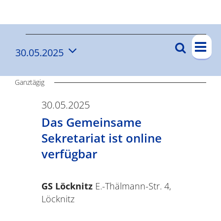
Ergebnisse
V
V
Suche
30.05.2025
V
Tag
e
e
Datum
e
r
wählen.
r
Ganztägig
a
r
n
a
30.05.2025
a
s
Das Gemeinsame
n
n
t
Sekretariat ist online
s
s
a
verfügbar
t
l
t
a
t
GS Löcknitz
E.-Thälmann-Str. 4,
a
l
u
Löcknitz
t
l
n