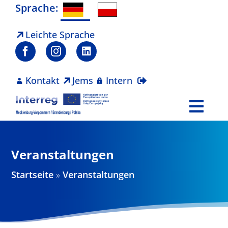
Zum
Sprache:
Inhalt
springen
Leichte Sprache
Kontakt
Jems
Intern
Togg
Navi
Programm
Veranstaltungen
Projekte
Startseite
»
Veranstaltungen
Aktuelles