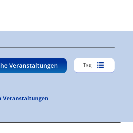
Veransta
he Veranstaltungen
Tag
Ansichte
Navigati
n Veranstaltungen
.