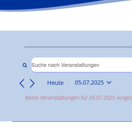
Veranstaltun
für
Veranstaltungen
Bitte
Schlüsselwort
05.07.2025
Suche
Heute
05.07.2025
eingeben.
Datum
Suche
und
Keine Veranstaltungen für 05.07.2025 vorge
wählen.
nach
Hinweis
Veranstaltungen
Ansichten,
Schlüsselwort.
Navigation