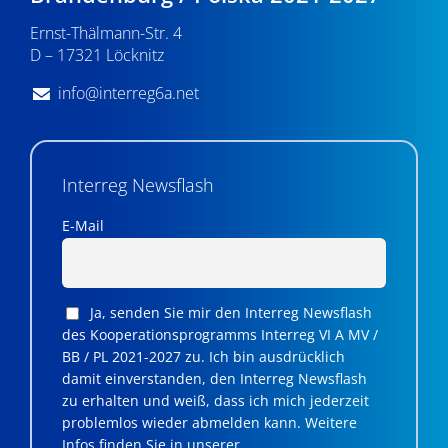
v
Ernst-Thälmann-Str. 4
D – 17321 Löcknitz
i
g
info@interreg6a.net
a
t
Interreg Newsflash
i
E-Mail
o
n
Ja, senden Sie mir den Interreg Newsflash
des Kooperationsprogramms Interreg VI A MV /
BB / PL 2021-2027 zu. Ich bin ausdrücklich
damit einverstanden, den Interreg Newsflash
zu erhalten und weiß, dass ich mich jederzeit
problemlos wieder abmelden kann. Weitere
Infos finden Sie in unserer