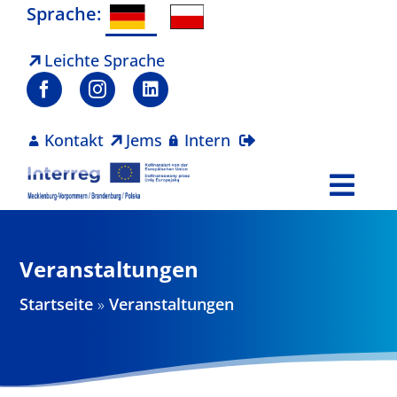
Zum
Sprache:
Inhalt
springen
Leichte Sprache
Kontakt
Jems
Intern
Togg
Navi
Programm
Veranstaltungen
Projekte
Startseite
»
Veranstaltungen
Aktuelles