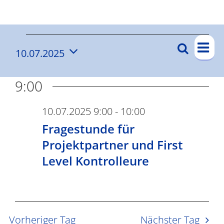
Ergebnisse
V
V
Suche
10.07.2025
V
Tag
e
e
Datum
e
r
wählen.
9:00
r
a
r
n
a
a
10.07.2025 9:00
-
10:00
s
n
Fragestunde für
n
t
s
Projektpartner und First
s
a
Level Kontrolleure
t
l
t
a
t
a
l
u
t
l
n
Vorheriger Tag
Nächster Tag