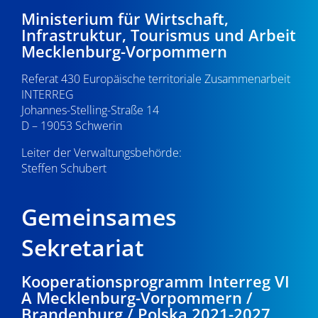
d
i
0
Ministerium für Wirtschaft,
A
Infrastruktur, Tourismus und Arbeit
g
.
Mecklenburg-Vorpommern
n
a
0
s
Referat 430 Europäische territoriale Zusammenarbeit
t
INTERREG
i
i
7
Johannes-Stelling-Straße 14
o
D – 19053 Schwerin
c
.
n
Leiter der Verwaltungsbehörde:
h
Steffen Schubert
2
t
0
e
Gemeinsames
n
2
Sekretariat
,
5
Kooperationsprogramm Interreg VI
N
A Mecklenburg-Vorpommern /
a
Brandenburg / Polska 2021-2027