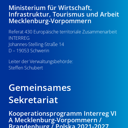
-
3
e
Ministerium für Wirtschaft,
Infrastruktur, Tourismus und Arbeit
N
u
.
Mecklenburg-Vorpommern
a
n
0
Referat 430 Europäische territoriale Zusammenarbeit
v
d
INTERREG
i
8
Johannes-Stelling-Straße 14
A
g
D – 19053 Schwerin
.
n
a
Leiter der Verwaltungsbehörde:
s
Steffen Schubert
2
t
i
i
0
Gemeinsames
o
c
2
n
Sekretariat
h
5
t
Kooperationsprogramm Interreg VI
A Mecklenburg-Vorpommern /
e
Brandenburg / Polska 2021-2027