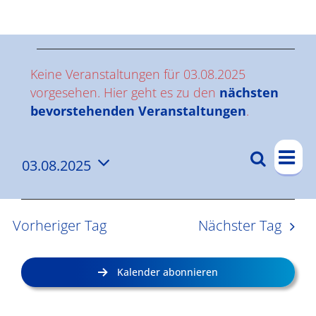
Ergebnisse
V
Keine Veranstaltungen für 03.08.2025
e
vorgesehen. Hier geht es zu den
nächsten
Hinweis
bevorstehenden Veranstaltungen
.
r
V
a
Suche
03.08.2025
V
Tag
e
n
Datum
e
r
wählen.
s
a
r
Vorheriger Tag
Nächster Tag
n
a
t
s
n
a
Kalender abonnieren
t
s
l
a