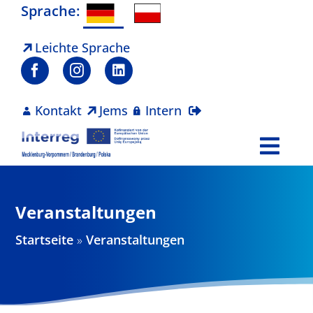
Zum
Sprache:
Inhalt
springen
Leichte Sprache
Kontakt
Jems
Intern
Togg
Navi
Programm
Veranstaltungen
Projekte
Startseite
»
Veranstaltungen
Aktuelles