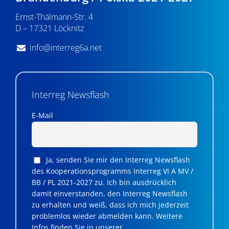
n
Ernst-Thälmann-Str. 4
,
D – 17321 Löcknitz
N
info@interreg6a.net
a
v
i
Interreg Newsflash
g
E-Mail
a
t
Ja, senden Sie mir den Interreg Newsflash
i
des Kooperationsprogramms Interreg VI A MV /
BB / PL 2021-2027 zu. Ich bin ausdrücklich
o
damit einverstanden, den Interreg Newsflash
n
zu erhalten und weiß, dass ich mich jederzeit
problemlos wieder abmelden kann. Weitere
Infos finden Sie in unserer