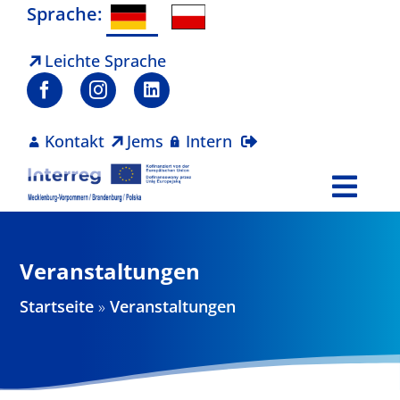
Zum
Sprache:
Inhalt
springen
Leichte Sprache
Kontakt
Jems
Intern
Togg
Navi
Programm
Veranstaltungen
Projekte
Startseite
»
Veranstaltungen
Aktuelles