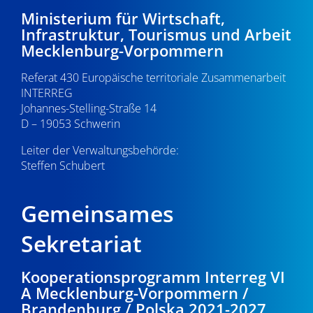
-
1
e
Ministerium für Wirtschaft,
Infrastruktur, Tourismus und Arbeit
N
u
.
Mecklenburg-Vorpommern
a
n
0
Referat 430 Europäische territoriale Zusammenarbeit
v
d
INTERREG
i
9
Johannes-Stelling-Straße 14
A
g
D – 19053 Schwerin
.
n
a
Leiter der Verwaltungsbehörde:
s
Steffen Schubert
2
t
i
i
0
Gemeinsames
o
c
2
n
Sekretariat
h
5
t
Kooperationsprogramm Interreg VI
A Mecklenburg-Vorpommern /
e
Brandenburg / Polska 2021-2027