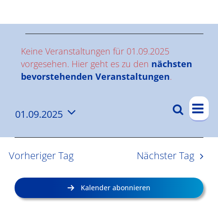
Ergebnisse
V
Keine Veranstaltungen für 01.09.2025
e
vorgesehen. Hier geht es zu den
nächsten
Hinweis
bevorstehenden Veranstaltungen
.
r
V
a
Suche
01.09.2025
V
Tag
e
n
Datum
e
r
wählen.
s
a
r
Vorheriger Tag
Nächster Tag
n
a
t
s
n
a
Kalender abonnieren
t
s
l
a