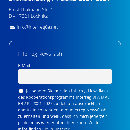
n
Ernst-Thälmann-Str. 4
,
D – 17321 Löcknitz
N
info@interreg6a.net
a
v
i
Interreg Newsflash
g
E-Mail
a
t
Ja, senden Sie mir den Interreg Newsflash
i
des Kooperationsprogramms Interreg VI A MV /
BB / PL 2021-2027 zu. Ich bin ausdrücklich
o
damit einverstanden, den Interreg Newsflash
n
zu erhalten und weiß, dass ich mich jederzeit
problemlos wieder abmelden kann. Weitere
Infos finden Sie in unserer