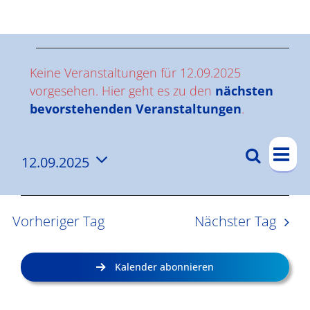
Ergebnisse
V
Keine Veranstaltungen für 12.09.2025
e
vorgesehen. Hier geht es zu den
nächsten
Hinweis
bevorstehenden Veranstaltungen
.
r
V
a
Suche
12.09.2025
V
Tag
e
n
Datum
e
r
wählen.
s
a
r
Vorheriger Tag
Nächster Tag
n
a
t
s
n
a
Kalender abonnieren
t
s
l
a