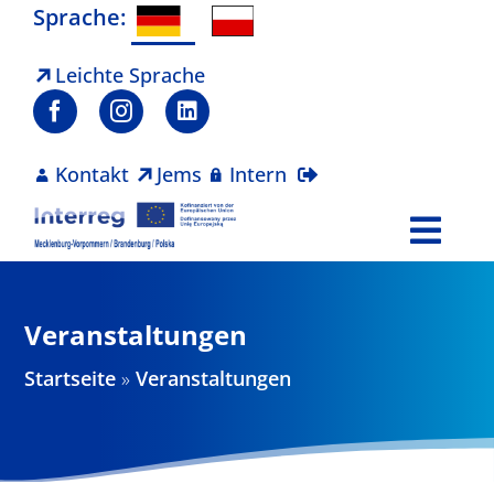
Zum
Sprache:
Inhalt
springen
Leichte Sprache
Kontakt
Jems
Intern
Togg
Navi
Programm
Veranstaltungen
Projekte
Startseite
»
Veranstaltungen
Aktuelles