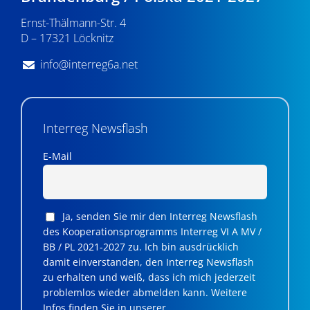
n
Ernst-Thälmann-Str. 4
,
D – 17321 Löcknitz
N
info@interreg6a.net
a
v
i
Interreg Newsflash
g
E-Mail
a
t
Ja, senden Sie mir den Interreg Newsflash
i
des Kooperationsprogramms Interreg VI A MV /
BB / PL 2021-2027 zu. Ich bin ausdrücklich
o
damit einverstanden, den Interreg Newsflash
n
zu erhalten und weiß, dass ich mich jederzeit
problemlos wieder abmelden kann. Weitere
Infos finden Sie in unserer