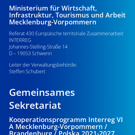
-
2
e
Ministerium für Wirtschaft,
Infrastruktur, Tourismus und Arbeit
N
u
.
Mecklenburg-Vorpommern
a
n
0
Referat 430 Europäische territoriale Zusammenarbeit
v
d
INTERREG
i
9
Johannes-Stelling-Straße 14
A
g
D – 19053 Schwerin
.
n
a
Leiter der Verwaltungsbehörde:
s
Steffen Schubert
2
t
i
i
0
Gemeinsames
o
c
2
n
Sekretariat
h
5
t
Kooperationsprogramm Interreg VI
A Mecklenburg-Vorpommern /
e
Brandenburg / Polska 2021-2027